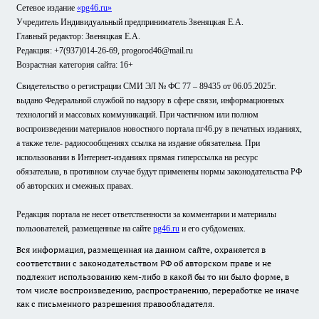
Сетевое издание
«pg46.ru»
Учредитель Индивидуальный предприниматель Звеняцкая Е.А.
Главный редактор: Звеняцкая Е.А.
Редакция: +7(937)014-26-69, progorod46@mail.ru
Возрастная категория сайта: 16+
Свидетельство о регистрации СМИ ЭЛ № ФС 77 – 89435 от 06.05.2025г.
выдано Федеральной службой по надзору в сфере связи, информационных
технологий и массовых коммуникаций. При частичном или полном
воспроизведении материалов новостного портала пг46.ру в печатных изданиях,
а также теле- радиосообщениях ссылка на издание обязательна. При
использовании в Интернет-изданиях прямая гиперссылка на ресурс
обязательна, в противном случае будут применены нормы законодательства РФ
об авторских и смежных правах.
Редакция портала не несет ответственности за комментарии и материалы
пользователей, размещенные на сайте
pg46.ru
и его субдоменах.
Вся информация, размещенная на данном сайте, охраняется в
соответствии с законодательством РФ об авторском праве и не
подлежит использованию кем-либо в какой бы то ни было форме, в
том числе воспроизведению, распространению, переработке не иначе
как с письменного разрешения правообладателя.