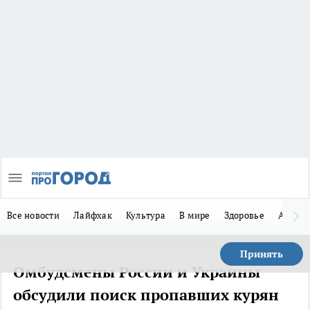
Все новости
Лайфхак
Культура
В мире
Здоровье
Авто
Принять
Омбудсмены России и Украины
обсудили поиск пропавших курян