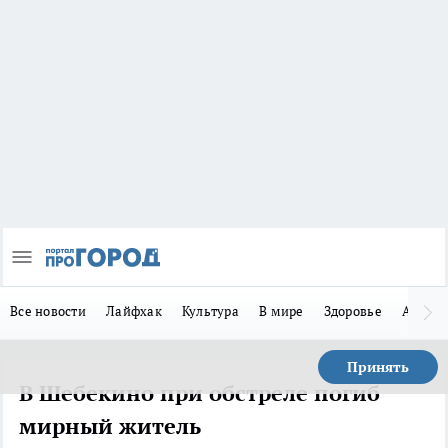
Все новости
Лайфхак
Культура
В мире
Здоровье
Авто
Принять
В Шебекино при обстреле погиб
мирный житель