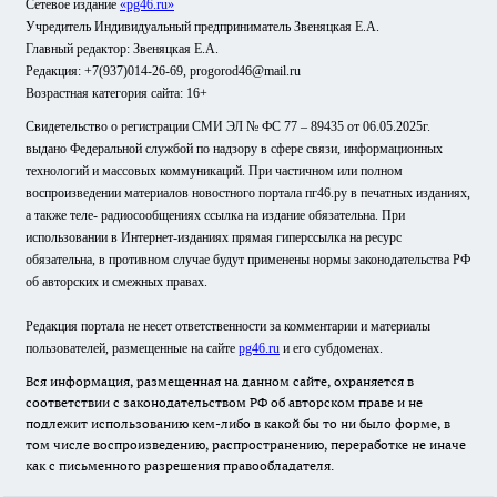
Сетевое издание
«pg46.ru»
Учредитель Индивидуальный предприниматель Звеняцкая Е.А.
Главный редактор: Звеняцкая Е.А.
Редакция: +7(937)014-26-69, progorod46@mail.ru
Возрастная категория сайта: 16+
Свидетельство о регистрации СМИ ЭЛ № ФС 77 – 89435 от 06.05.2025г.
выдано Федеральной службой по надзору в сфере связи, информационных
технологий и массовых коммуникаций. При частичном или полном
воспроизведении материалов новостного портала пг46.ру в печатных изданиях,
а также теле- радиосообщениях ссылка на издание обязательна. При
использовании в Интернет-изданиях прямая гиперссылка на ресурс
обязательна, в противном случае будут применены нормы законодательства РФ
об авторских и смежных правах.
Редакция портала не несет ответственности за комментарии и материалы
пользователей, размещенные на сайте
pg46.ru
и его субдоменах.
Вся информация, размещенная на данном сайте, охраняется в
соответствии с законодательством РФ об авторском праве и не
подлежит использованию кем-либо в какой бы то ни было форме, в
том числе воспроизведению, распространению, переработке не иначе
как с письменного разрешения правообладателя.