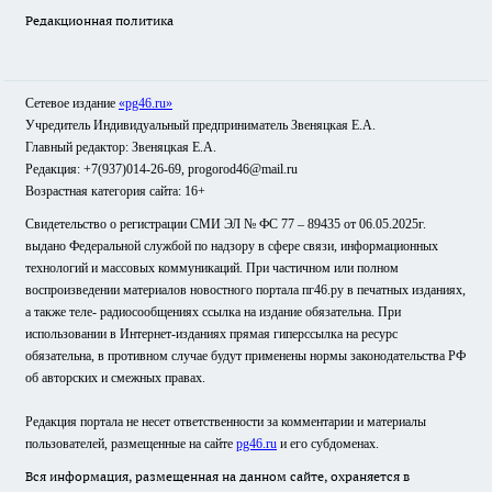
Редакционная политика
Сетевое издание
«pg46.ru»
Учредитель Индивидуальный предприниматель Звеняцкая Е.А.
Главный редактор: Звеняцкая Е.А.
Редакция: +7(937)014-26-69, progorod46@mail.ru
Возрастная категория сайта: 16+
Свидетельство о регистрации СМИ ЭЛ № ФС 77 – 89435 от 06.05.2025г.
выдано Федеральной службой по надзору в сфере связи, информационных
технологий и массовых коммуникаций. При частичном или полном
воспроизведении материалов новостного портала пг46.ру в печатных изданиях,
а также теле- радиосообщениях ссылка на издание обязательна. При
использовании в Интернет-изданиях прямая гиперссылка на ресурс
обязательна, в противном случае будут применены нормы законодательства РФ
об авторских и смежных правах.
Редакция портала не несет ответственности за комментарии и материалы
пользователей, размещенные на сайте
pg46.ru
и его субдоменах.
Вся информация, размещенная на данном сайте, охраняется в