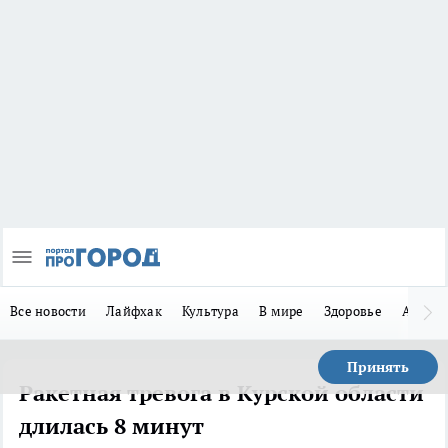
Все новости
Лайфхак
Культура
В мире
Здоровье
Авто
Принять
Ракетная тревога в Курской области
длилась 8 минут