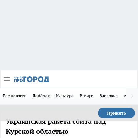
Все новости
Лайфхак
Культура
В мире
Здоровье
Авто
Принять
Украинская ракета сбита над
Курской областью