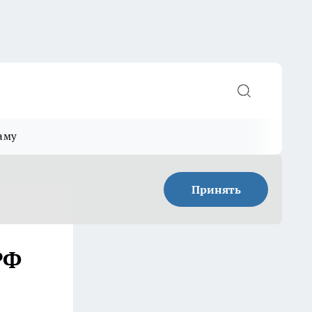
аму
Принять
РФ