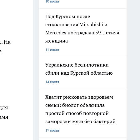
10 июля
Под Курском после
столкновения Mitsubishi и
Mercedes пострадала 59-летняя
женщина
. На
11 июля
е
Украинские беспилотники
сбили над Курской областью
14 июля
Хватит рисковать здоровьем
семьи: биолог объяснила
для
простой способ повторной
ремя
заморозки мяса без бактерий
17 июля