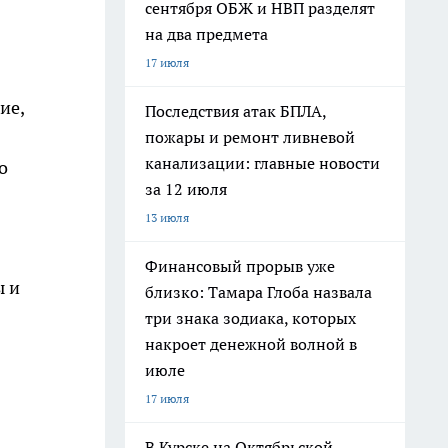
сентября ОБЖ и НВП разделят
на два предмета
17 июля
ие,
Последствия атак БПЛА,
пожары и ремонт ливневой
канализации: главные новости
о
за 12 июля
13 июля
Финансовый прорыв уже
ы и
близко: Тамара Глоба назвала
три знака зодиака, которых
накроет денежной волной в
июле
17 июля
В Курске на Октябрьской