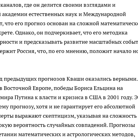
каналов, где он делится своими взглядами и
й академии естественных наук и Международной
т, что его прогноз основан на сложной математическ
рете. Однако, он подчеркивает, что его методика
рности и предсказывать развитие масштабных событ
держит Россия, что, по его мнению, положит начало н
ряд предыдущих прогнозов Кваши оказались верными.
в Восточной Европе, победы Бориса Ельцина на
ира Путина к власти и кризиса в США в 2001 году. Э
му прогнозу, хотя и не гарантирует его абсолютной
сперты выражают скептицизм, указывая на сложность
окую вероятность случайных совпадений. Прогнозы
етании математических и астрологических методов,