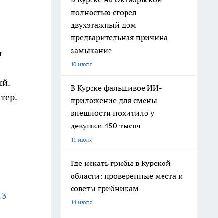
полностью сгорел
двухэтажный дом
предварительная причина
замыкание
и
10 июля
ий.
В Курске фальшивое ИИ-
тер.
приложение для смены
внешности похитило у
девушки 450 тысяч
11 июля
Где искать грибы в Курской
области: проверенные места и
советы грибникам
13
14 июля