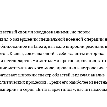
звестный своими неоднозначными, но порой
явил о завершении специальной военной операции 
убликованное на Life.ru, вызвало широкий резонанс 
ртов. Кваша, совмещающий в себе таланты историка,
ими нестандартными методами прогнозирования, кот
ание математического моделирования и астрологиче
хватывает широкий спектр областей, включая анализ
литических процессов. Среди его наиболее известн
 империи» и серия «Битвы архетипов», насчитывающ