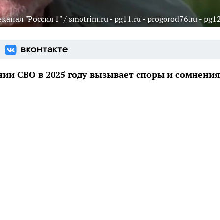
ал "Россия 1" / smotrim.ru - pg11.ru - progorod76.ru - pg12
нии СВО в 2025 году вызывает споры и сомнения