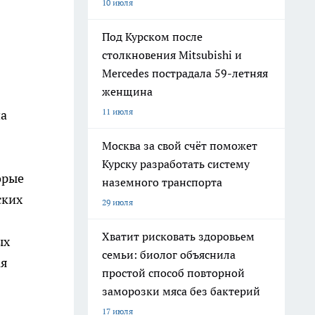
10 июля
Под Курском после
столкновения Mitsubishi и
Mercedes пострадала 59-летняя
женщина
11 июля
на
в
Москва за свой счёт поможет
Курску разработать систему
орые
наземного транспорта
ских
29 июля
Хватит рисковать здоровьем
ых
семьи: биолог объяснила
ая
простой способ повторной
заморозки мяса без бактерий
17 июля