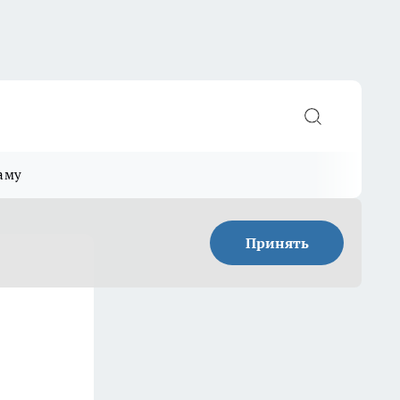
аму
Принять