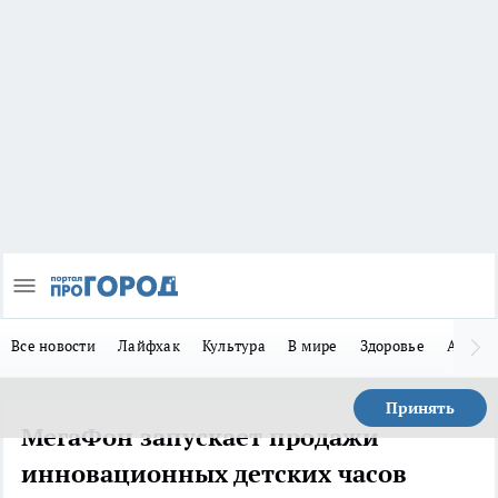
Все новости
Лайфхак
Культура
В мире
Здоровье
Авто
Принять
МегаФон запускает продажи
инновационных детских часов