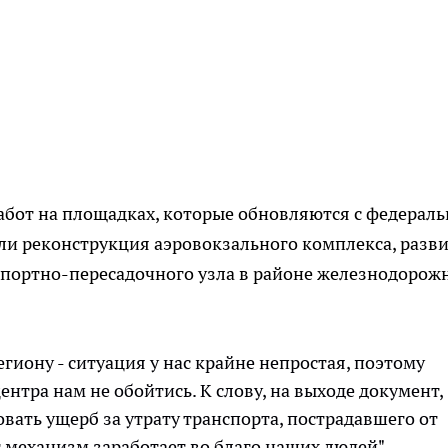
абот на площадках, которые обновляются с федерал
ли реконструкция аэровокзального комплекса, разв
спортно-пересадочного узла в районе железнодорож
гиону - ситуация у нас крайне непростая, поэтому
нтра нам не обойтись. К слову, на выходе документ,
ать ущерб за утрату транспорта, пострадавшего от
т механизм заработает во благо наших людей", -