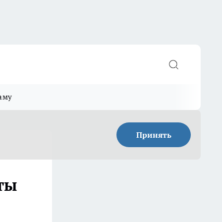
аму
Принять
ты