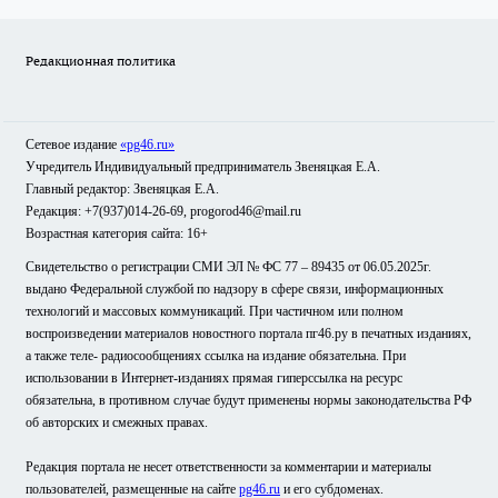
Редакционная политика
Сетевое издание
«pg46.ru»
Учредитель Индивидуальный предприниматель Звеняцкая Е.А.
Главный редактор: Звеняцкая Е.А.
Редакция: +7(937)014-26-69, progorod46@mail.ru
Возрастная категория сайта: 16+
Свидетельство о регистрации СМИ ЭЛ № ФС 77 – 89435 от 06.05.2025г.
выдано Федеральной службой по надзору в сфере связи, информационных
технологий и массовых коммуникаций. При частичном или полном
воспроизведении материалов новостного портала пг46.ру в печатных изданиях,
а также теле- радиосообщениях ссылка на издание обязательна. При
использовании в Интернет-изданиях прямая гиперссылка на ресурс
обязательна, в противном случае будут применены нормы законодательства РФ
об авторских и смежных правах.
Редакция портала не несет ответственности за комментарии и материалы
пользователей, размещенные на сайте
pg46.ru
и его субдоменах.