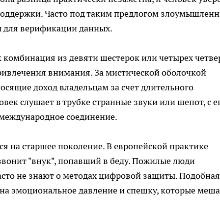
поддержки. Часто под таким предлогом злоумышлен
 для верификации данных.
к комбинация из девяти шестерок или четырех четве
привлечения внимания. За мистической оболочкой
осящие доход владельцам за счет длительного
овек слушает в трубке странные звуки или шепот, с е
 международное соединение.
я на старшее поколение. В европейской практике
е звонит "внук", попавший в беду. Пожилые люди
часто не знают о методах цифровой защиты. Подобная
 на эмоциональное давление и спешку, которые меш