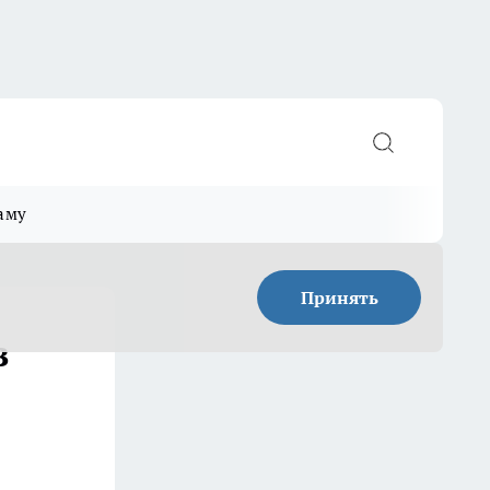
аму
Принять
в