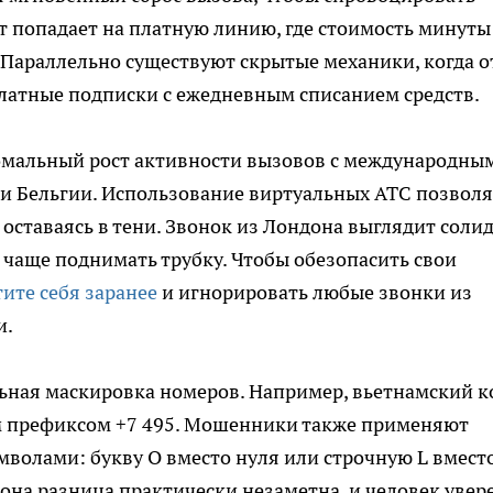
нт попадает на платную линию, где стоимость минуты
. Параллельно существуют скрытые механики, когда о
латные подписки с ежедневным списанием средств.
номальный рост активности вызовов с международны
и Бельгии. Использование виртуальных АТС позволя
оставаясь в тени. Звонок из Лондона выглядит соли
 чаще поднимать трубку. Чтобы обезопасить свои
ите себя заранее
и игнорировать любые звонки из
и.
ьная маскировка номеров. Например, вьетнамский к
им префиксом +7 495. Мошенники также применяют
волами: букву O вместо нуля или строчную L вмест
на разница практически незаметна, и человек увере