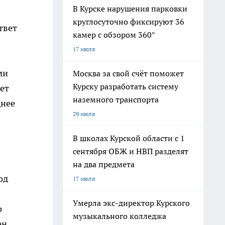
В Курске нарушения парковки
круглосуточно фиксируют 36
твет
камер с обзором 360°
17 июля
ми
Москва за свой счёт поможет
Курску разработать систему
ет
наземного транспорта
днее
29 июля
В школах Курской области с 1
сентября ОБЖ и НВП разделят
на два предмета
од
17 июля
Умерла экс-директор Курского
о
музыкального колледжа
н,