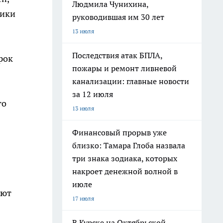
Людмила Чунихина,
ники
руководившая им 30 лет
13 июля
Последствия атак БПЛА,
рок
пожары и ремонт ливневой
канализации: главные новости
за 12 июля
го
13 июля
Финансовый прорыв уже
близко: Тамара Глоба назвала
три знака зодиака, которых
накроет денежной волной в
июле
ают
17 июля
В Курске на Октябрьской