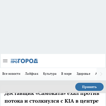
Все новости
Лайфхак
Культура
В мире
Здоровье
Авто
Принять
Доставщик «Самоката» ехал против
потока и столкнулся с KIA в центре