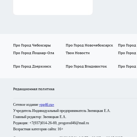
Про Город Чебоксары
Про Город Новочебоксарск
Про Город
Про Город Йошкар-Ола
Твои Новости
Про Город
Про Город Дзержинск
Про Город Владивосток
Про Город
Редакционная политика
Сетевое издание
«pg46.ru»
Учредитель Индивидуальный предприниматель Звеняцкая Е.А.
Главный редактор: Звеняцкая Е.А.
Редакция: +7(937)014-26-69, progorod46@mail.ru
Возрастная категория сайта: 16+