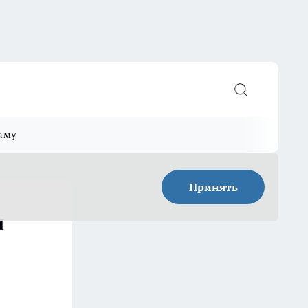
аму
Принять
я