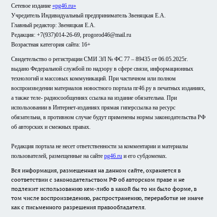
Сетевое издание
«pg46.ru»
Учредитель Индивидуальный предприниматель Звеняцкая Е.А.
Главный редактор: Звеняцкая Е.А.
Редакция: +7(937)014-26-69, progorod46@mail.ru
Возрастная категория сайта: 16+
Свидетельство о регистрации СМИ ЭЛ № ФС 77 – 89435 от 06.05.2025г.
выдано Федеральной службой по надзору в сфере связи, информационных
технологий и массовых коммуникаций. При частичном или полном
воспроизведении материалов новостного портала пг46.ру в печатных изданиях,
а также теле- радиосообщениях ссылка на издание обязательна. При
использовании в Интернет-изданиях прямая гиперссылка на ресурс
обязательна, в противном случае будут применены нормы законодательства РФ
об авторских и смежных правах.
Редакция портала не несет ответственности за комментарии и материалы
пользователей, размещенные на сайте
pg46.ru
и его субдоменах.
Вся информация, размещенная на данном сайте, охраняется в
соответствии с законодательством РФ об авторском праве и не
подлежит использованию кем-либо в какой бы то ни было форме, в
том числе воспроизведению, распространению, переработке не иначе
как с письменного разрешения правообладателя.