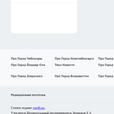
Про Город Чебоксары
Про Город Новочебоксарск
Про Город
Про Город Йошкар-Ола
Твои Новости
Про Город
Про Город Дзержинск
Про Город Владивосток
Про Город
Редакционная политика
Сетевое издание
«pg46.ru»
Учредитель Индивидуальный предприниматель Звеняцкая Е.А.