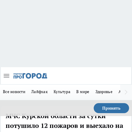
Все новости
Лайфхак
Культура
В мире
Здоровье
Авто
Принять
МЧС Курской области за сутки
потушило 12 пожаров и выехало на