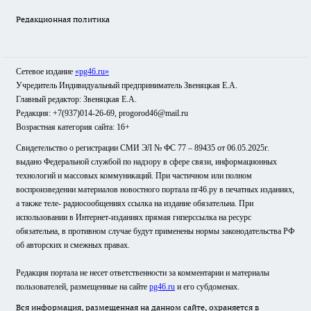
Редакционная политика
Сетевое издание
«pg46.ru»
Учредитель Индивидуальный предприниматель Звеняцкая Е.А.
Главный редактор: Звеняцкая Е.А.
Редакция: +7(937)014-26-69, progorod46@mail.ru
Возрастная категория сайта: 16+
Свидетельство о регистрации СМИ ЭЛ № ФС 77 – 89435 от 06.05.2025г.
выдано Федеральной службой по надзору в сфере связи, информационных
технологий и массовых коммуникаций. При частичном или полном
воспроизведении материалов новостного портала пг46.ру в печатных изданиях,
а также теле- радиосообщениях ссылка на издание обязательна. При
использовании в Интернет-изданиях прямая гиперссылка на ресурс
обязательна, в противном случае будут применены нормы законодательства РФ
об авторских и смежных правах.
Редакция портала не несет ответственности за комментарии и материалы
пользователей, размещенные на сайте
pg46.ru
и его субдоменах.
Вся информация, размещенная на данном сайте, охраняется в