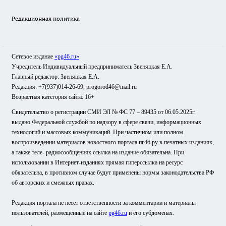
Редакционная политика
Сетевое издание
«pg46.ru»
Учредитель Индивидуальный предприниматель Звеняцкая Е.А.
Главный редактор: Звеняцкая Е.А.
Редакция: +7(937)014-26-69, progorod46@mail.ru
Возрастная категория сайта: 16+
Свидетельство о регистрации СМИ ЭЛ № ФС 77 – 89435 от 06.05.2025г.
выдано Федеральной службой по надзору в сфере связи, информационных
технологий и массовых коммуникаций. При частичном или полном
воспроизведении материалов новостного портала пг46.ру в печатных изданиях,
а также теле- радиосообщениях ссылка на издание обязательна. При
использовании в Интернет-изданиях прямая гиперссылка на ресурс
обязательна, в противном случае будут применены нормы законодательства РФ
об авторских и смежных правах.
Редакция портала не несет ответственности за комментарии и материалы
пользователей, размещенные на сайте
pg46.ru
и его субдоменах.