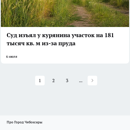
Суд изъял у курянина участок на 181
тысяч кв. м из-за пруда
6 июля
1
2
3
...
Про Город Чебоксары