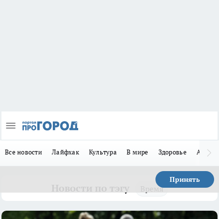
Все новости
Лайфхак
Культура
В мире
Здоровье
Авто
Принять
Новости по тэгу
Время