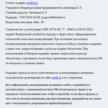
Сетевое издание
«pg46.ru»
Учредитель Индивидуальный предприниматель Звеняцкая Е.А.
Главный редактор: Звеняцкая Е.А.
Редакция: +7(937)014-26-69, progorod46@mail.ru
Возрастная категория сайта: 16+
Свидетельство о регистрации СМИ ЭЛ № ФС 77 – 89435 от 06.05.2025г.
выдано Федеральной службой по надзору в сфере связи, информационных
технологий и массовых коммуникаций. При частичном или полном
воспроизведении материалов новостного портала пг46.ру в печатных изданиях,
а также теле- радиосообщениях ссылка на издание обязательна. При
использовании в Интернет-изданиях прямая гиперссылка на ресурс
обязательна, в противном случае будут применены нормы законодательства РФ
об авторских и смежных правах.
Редакция портала не несет ответственности за комментарии и материалы
пользователей, размещенные на сайте
pg46.ru
и его субдоменах.
Вся информация, размещенная на данном сайте, охраняется в
соответствии с законодательством РФ об авторском праве и не
подлежит использованию кем-либо в какой бы то ни было форме, в
том числе воспроизведению, распространению, переработке не иначе
как с письменного разрешения правообладателя.