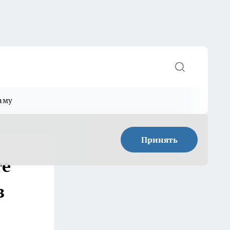
аму
Принять
те
з