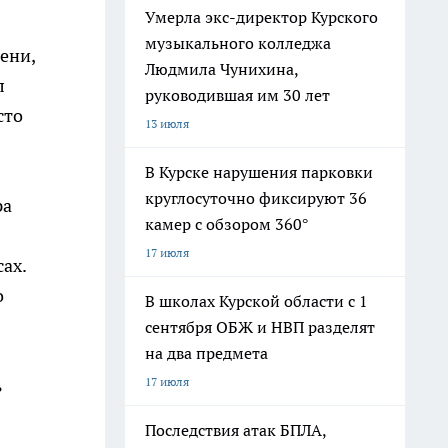
Умерла экс-директор Курского
музыкального колледжа
ени,
Людмила Чунихина,
л
руководившая им 30 лет
сто
13 июля
В Курске нарушения парковки
круглосуточно фиксируют 36
ра
камер с обзором 360°
17 июля
ах.
о
В школах Курской области с 1
сентября ОБЖ и НВП разделят
на два предмета
17 июля
ь
Последствия атак БПЛА,