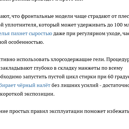
ют, что фронтальные модели чаще страдают от плес
ой уплотнителя, который может удерживать до 100 м
елья пахнет сыростью
даже при регулярном уходе, ча
ной особенностью.
ктивно использовать хлорсодержащие гели. Процеду
и закладывают глубоко в складку манжеты по всему
обходимо запустить пустой цикл стирки при 60 градус
убирает чёрный налёт
без лишних усилий - достаточн
 короткой экспозиции.
ение простых правил эксплуатации поможет избежат