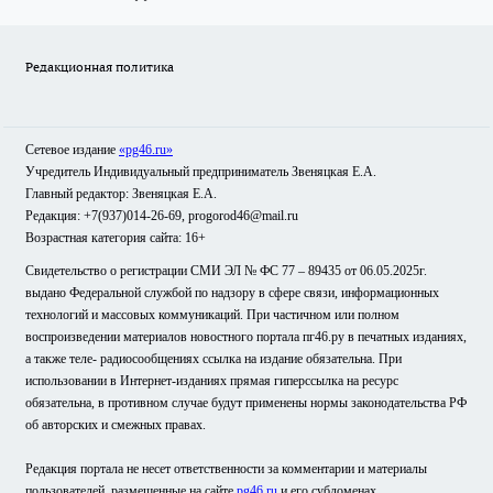
Редакционная политика
Сетевое издание
«pg46.ru»
Учредитель Индивидуальный предприниматель Звеняцкая Е.А.
Главный редактор: Звеняцкая Е.А.
Редакция: +7(937)014-26-69, progorod46@mail.ru
Возрастная категория сайта: 16+
Свидетельство о регистрации СМИ ЭЛ № ФС 77 – 89435 от 06.05.2025г.
выдано Федеральной службой по надзору в сфере связи, информационных
технологий и массовых коммуникаций. При частичном или полном
воспроизведении материалов новостного портала пг46.ру в печатных изданиях,
а также теле- радиосообщениях ссылка на издание обязательна. При
использовании в Интернет-изданиях прямая гиперссылка на ресурс
обязательна, в противном случае будут применены нормы законодательства РФ
об авторских и смежных правах.
Редакция портала не несет ответственности за комментарии и материалы
пользователей, размещенные на сайте
pg46.ru
и его субдоменах.