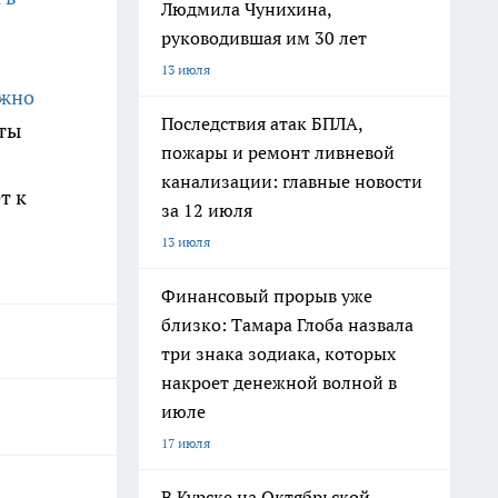
Людмила Чунихина,
руководившая им 30 лет
13 июля
ужно
Последствия атак БПЛА,
рты
пожары и ремонт ливневой
канализации: главные новости
т к
за 12 июля
13 июля
Финансовый прорыв уже
близко: Тамара Глоба назвала
три знака зодиака, которых
накроет денежной волной в
июле
17 июля
В Курске на Октябрьской