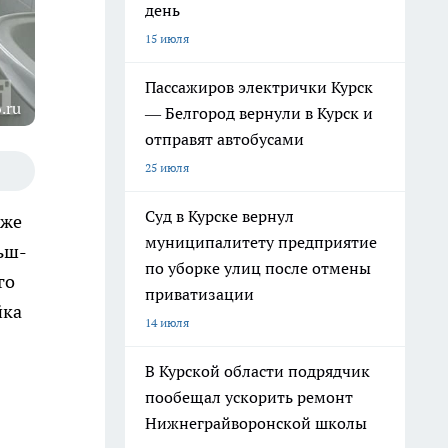
день
15 июля
Пассажиров электрички Курск
.ru
— Белгород вернули в Курск и
отправят автобусами
25 июля
Суд в Курске вернул
аже
муниципалитету предприятие
льш-
по уборке улиц после отмены
го
приватизации
йка
14 июля
В Курской области подрядчик
пообещал ускорить ремонт
Нижнеграйворонской школы