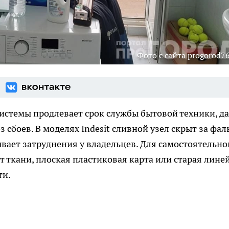
Фото с сайта progorod76
истемы продлевает срок службы бытовой техники, д
 сбоев. В моделях Indesit сливной узел скрыт за фа
вает затруднения у владельцев. Для самостоятельно
 ткани, плоская пластиковая карта или старая лине
ти.