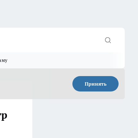
аму
Принять
:
тр