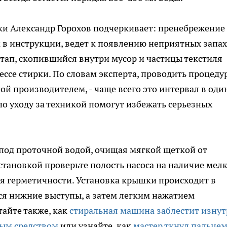
ки Александр Горохов подчеркивает: пренебрежение
в инструкции, ведет к появлению неприятных запах
этап, скопившийся внутри мусор и частицы текстиля
ессе стирки. По словам эксперта, проводить процеду
й производителем, - чаще всего это интервал в оди
о уходу за техникой помогут избежать серьезных
под проточной водой, очищая мягкой щеткой от
становкой проверьте полость насоса на наличие мел
для герметичности. Установка крышки происходит в
ся нижние выступы, а затем легким нажатием
айте также, как
стиральная машина заблестит изнут
тым средством
или узнайте, как
мастер ткнул пальцем