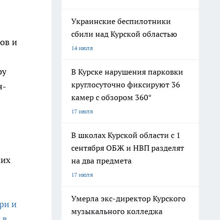
Украинские беспилотники
сбили над Курской областью
ов и
14 июля
ру
В Курске нарушения парковки
круглосуточно фиксируют 36
н-
камер с обзором 360°
17 июля
В школах Курской области с 1
сентября ОБЖ и НВП разделят
ких
на два предмета
17 июля
Умерла экс-директор Курского
ри и
музыкального колледжа
 в