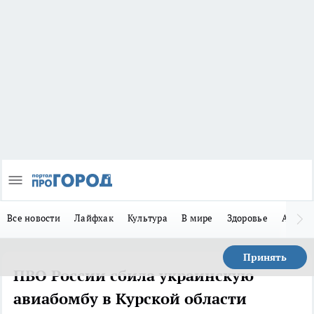
Все новости
Лайфхак
Культура
В мире
Здоровье
Авто
Принять
ПВО России сбила украинскую
авиабомбу в Курской области