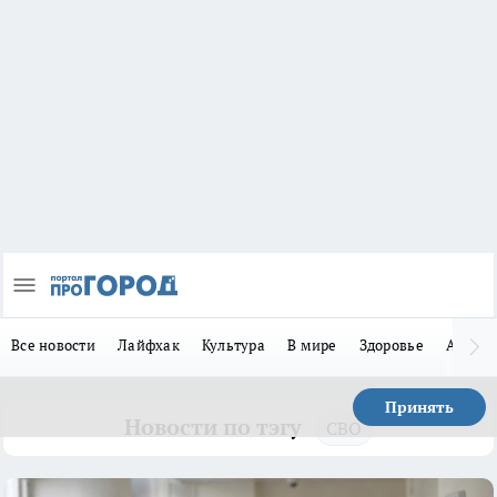
Все новости
Лайфхак
Культура
В мире
Здоровье
Авто
Принять
Новости по тэгу
СВО