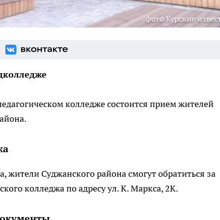
фото Курские извес
дколледже
м педагогическом колледже состоится прием жителей
айона.
жа
, жители Суджанского района смогут обратиться за
кого колледжа по адресу ул. К. Маркса, 2К.
документы