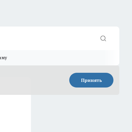
аму
Принять