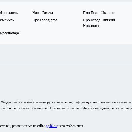
 Ярославль
Наша Газета
Про Город Иваново
 Рыбинск
Про Город Уфа
Про Город Нижний
Новгород
 Краснодара
о Федеральной службой по надзору в сфере связи, информационных технологий и массо
ях ссылка на издание обязательна. При использовании в Интернет-изданиях прямая гипе
вателей, размещенные на сайте
pg46.ru
и его субдоменах.