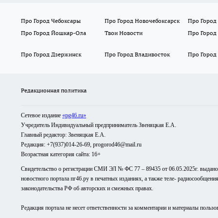
Про Город Чебоксары
Про Город Новочебоксарск
Про Город
Про Город Йошкар-Ола
Твои Новости
Про Город
Про Город Дзержинск
Про Город Владивосток
Про Город
Редакционная политика
Сетевое издание
«pg46.ru»
Учредитель Индивидуальный предприниматель Звеняцкая Е.А.
Главный редактор: Звеняцкая Е.А.
Редакция: +7(937)014-26-69, progorod46@mail.ru
Возрастная категория сайта: 16+
Свидетельство о регистрации СМИ ЭЛ № ФС 77 – 89435 от 06.05.2025г. выдан
новостного портала пг46.ру в печатных изданиях, а также теле- радиосообщени
законодательства РФ об авторских и смежных правах.
Редакция портала не несет ответственности за комментарии и материалы пользо