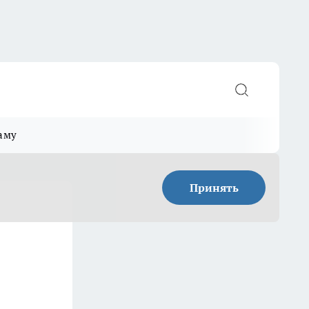
аму
Принять