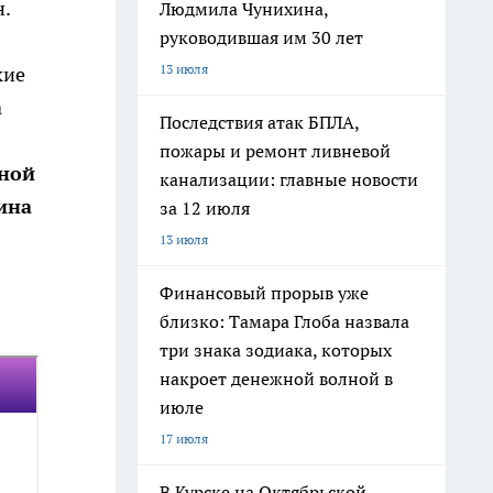
н.
Людмила Чунихина,
руководившая им 30 лет
13 июля
кие
а
Последствия атак БПЛА,
пожары и ремонт ливневой
нной
канализации: главные новости
ина
за 12 июля
13 июля
Финансовый прорыв уже
близко: Тамара Глоба назвала
три знака зодиака, которых
накроет денежной волной в
июле
17 июля
В Курске на Октябрьской