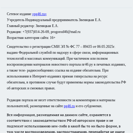
Сетевое издание
«pg46.ru»
Учредитель Индивидуальный предприниматель Звеняцкая Е.А.
Главный редактор: Звеняцкая Е.А.
Редакция: +7(937)014-26-69, progorod46@mail.ru
Возрастная категория сайта: 16+
Свидетельство о регистрации СМИ ЭЛ № ФС 77 – 89435 от 06.05.2025г.
выдано Федеральной службой по надзору в сфере связи, информационных
технологий и массовых коммуникаций. При частичном или полном
воспроизведении материалов новостного портала пг46.ру в печатных изданиях,
а также теле- радиосообщениях ссылка на издание обязательна. При
использовании в Интернет-изданиях прямая гиперссылка на ресурс
обязательна, в противном случае будут применены нормы законодательства РФ
об авторских и смежных правах.
Редакция портала не несет ответственности за комментарии и материалы
пользователей, размещенные на сайте
pg46.ru
и его субдоменах.
Вся информация, размещенная на данном сайте, охраняется в
соответствии с законодательством РФ об авторском праве и не
подлежит использованию кем-либо в какой бы то ни было форме, в
том числе воспроизведению, распространению, переработке не иначе