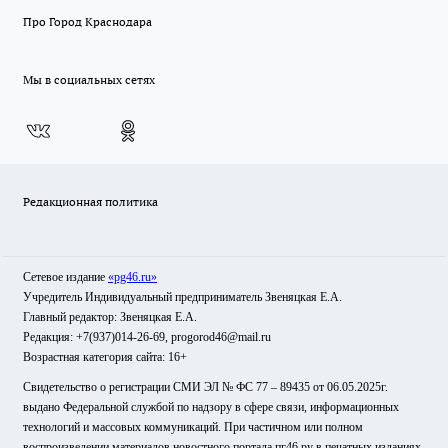
Про Город Краснодара
Мы в социальных сетях
Редакционная политика
Сетевое издание
«pg46.ru»
Учредитель Индивидуальный предприниматель Звеняцкая Е.А.
Главный редактор: Звеняцкая Е.А.
Редакция: +7(937)014-26-69, progorod46@mail.ru
Возрастная категория сайта: 16+
Свидетельство о регистрации СМИ ЭЛ № ФС 77 – 89435 от 06.05.2025г.
выдано Федеральной службой по надзору в сфере связи, информационных
технологий и массовых коммуникаций. При частичном или полном
воспроизведении материалов новостного портала пг46.ру в печатных изданиях,