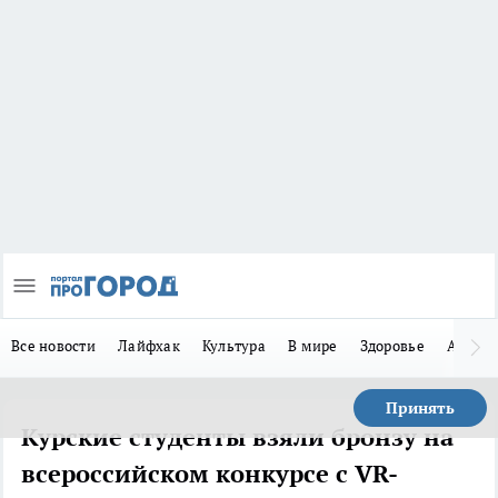
Все новости
Лайфхак
Культура
В мире
Здоровье
Авто
Принять
Курские студенты взяли бронзу на
всероссийском конкурсе с VR-