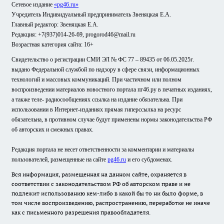
Сетевое издание
«pg46.ru»
Учредитель Индивидуальный предприниматель Звеняцкая Е.А.
Главный редактор: Звеняцкая Е.А.
Редакция: +7(937)014-26-69, progorod46@mail.ru
Возрастная категория сайта: 16+
Свидетельство о регистрации СМИ ЭЛ № ФС 77 – 89435 от 06.05.2025г.
выдано Федеральной службой по надзору в сфере связи, информационных
технологий и массовых коммуникаций. При частичном или полном
воспроизведении материалов новостного портала пг46.ру в печатных изданиях,
а также теле- радиосообщениях ссылка на издание обязательна. При
использовании в Интернет-изданиях прямая гиперссылка на ресурс
обязательна, в противном случае будут применены нормы законодательства РФ
об авторских и смежных правах.
Редакция портала не несет ответственности за комментарии и материалы
пользователей, размещенные на сайте
pg46.ru
и его субдоменах.
Вся информация, размещенная на данном сайте, охраняется в
соответствии с законодательством РФ об авторском праве и не
подлежит использованию кем-либо в какой бы то ни было форме, в
том числе воспроизведению, распространению, переработке не иначе
как с письменного разрешения правообладателя.