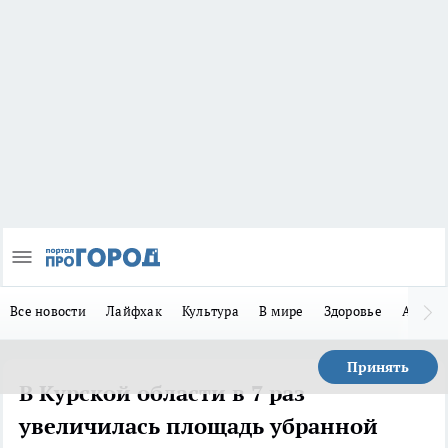
Все новости
Лайфхак
Культура
В мире
Здоровье
Авто
Принять
В Курской области в 7 раз
увеличилась площадь убранной