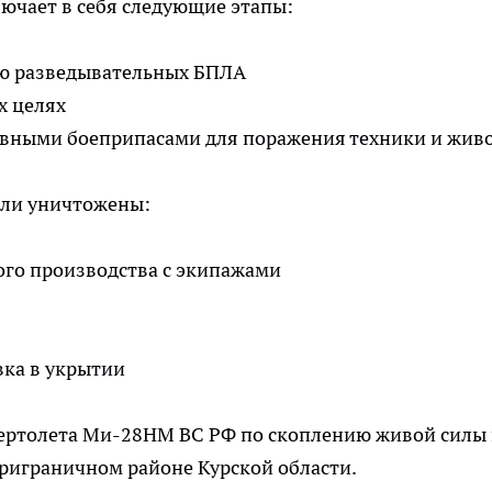
ючает в себя следующие этапы:
ю разведывательных БПЛА
х целях
вными боеприпасами для поражения техники и жив
ыли уничтожены:
ого производства с экипажами
вка в укрытии
вертолета Ми-28НМ ВС РФ по скоплению живой силы
риграничном районе Курской области.