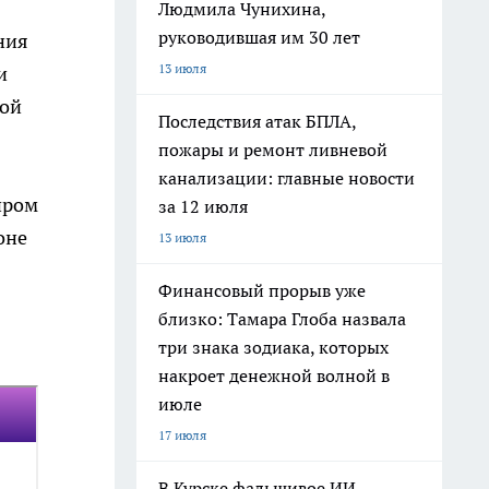
Людмила Чунихина,
руководившая им 30 лет
ния
13 июля
и
кой
Последствия атак БПЛА,
пожары и ремонт ливневой
канализации: главные новости
иром
за 12 июля
оне
13 июля
Финансовый прорыв уже
близко: Тамара Глоба назвала
три знака зодиака, которых
накроет денежной волной в
июле
17 июля
В Курске фальшивое ИИ-