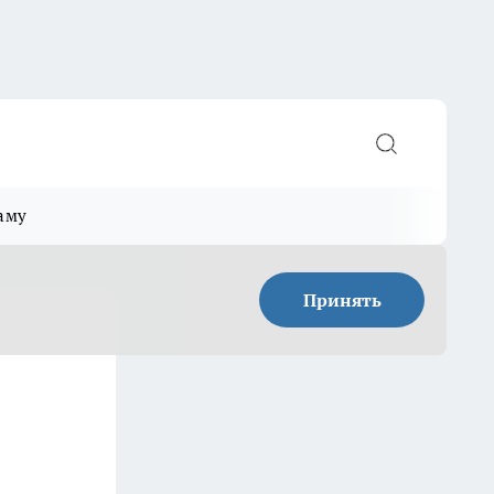
аму
Принять