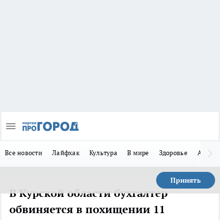
Все новости
Лайфхак
Культура
В мире
Здоровье
Авто
Принять
В Курской области бухгалтер
обвиняется в похищении 11