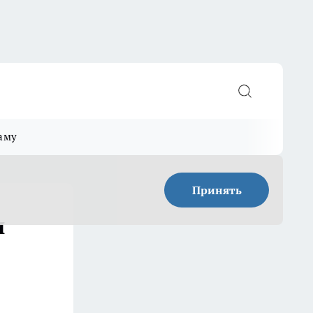
аму
Принять
и