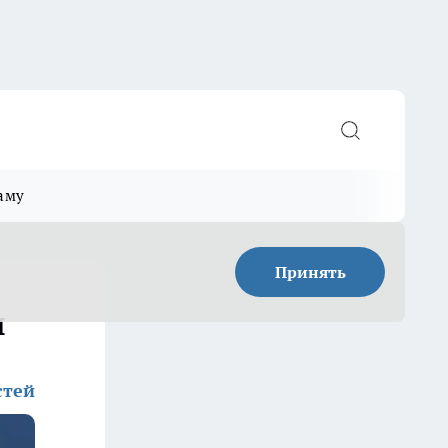
аму
Принять
ы
стей