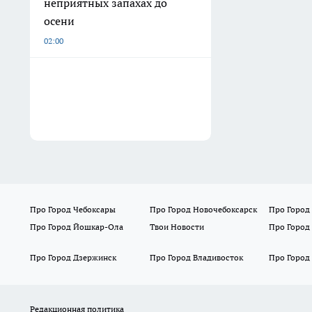
неприятных запахах до
осени
02:00
Про Город Чебоксары
Про Город Новочебоксарск
Про Город
Про Город Йошкар-Ола
Твои Новости
Про Город
Про Город Дзержинск
Про Город Владивосток
Про Город
Редакционная политика