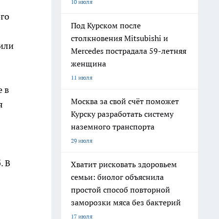
10 июля
ого
Под Курском после
столкновения Mitsubishi и
или
Mercedes пострадала 59-летняя
женщина
11 июля
е в
Москва за свой счёт поможет
я
Курску разработать систему
наземного транспорта
29 июля
. В
Хватит рисковать здоровьем
семьи: биолог объяснила
простой способ повторной
заморозки мяса без бактерий
17 июля