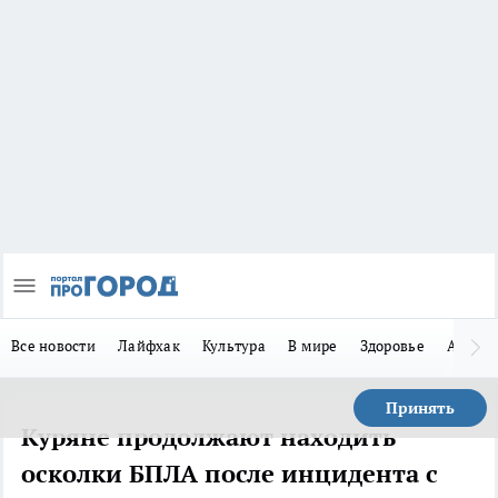
Все новости
Лайфхак
Культура
В мире
Здоровье
Авто
Принять
Куряне продолжают находить
осколки БПЛА после инцидента с