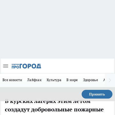
Все новости
Лайфхак
Культура
В мире
Здоровье
Авто
Принять
В курских лагерях этим летом
создадут добровольные пожарные