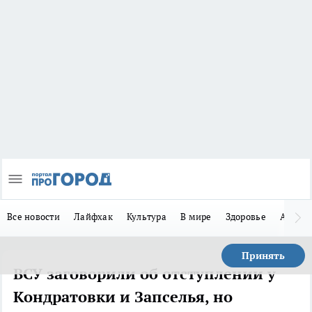
Все новости
Лайфхак
Культура
В мире
Здоровье
Авто
Принять
ВСУ заговорили об отступлении у
Кондратовки и Запселья, но