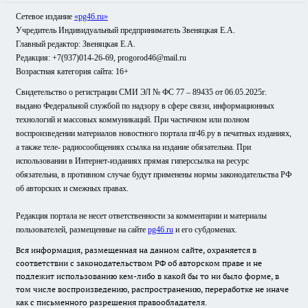
Сетевое издание
«pg46.ru»
Учредитель Индивидуальный предприниматель Звеняцкая Е.А.
Главный редактор: Звеняцкая Е.А.
Редакция: +7(937)014-26-69, progorod46@mail.ru
Возрастная категория сайта: 16+
Свидетельство о регистрации СМИ ЭЛ № ФС 77 – 89435 от 06.05.2025г.
выдано Федеральной службой по надзору в сфере связи, информационных
технологий и массовых коммуникаций. При частичном или полном
воспроизведении материалов новостного портала пг46.ру в печатных изданиях,
а также теле- радиосообщениях ссылка на издание обязательна. При
использовании в Интернет-изданиях прямая гиперссылка на ресурс
обязательна, в противном случае будут применены нормы законодательства РФ
об авторских и смежных правах.
Редакция портала не несет ответственности за комментарии и материалы
пользователей, размещенные на сайте
pg46.ru
и его субдоменах.
Вся информация, размещенная на данном сайте, охраняется в
соответствии с законодательством РФ об авторском праве и не
подлежит использованию кем-либо в какой бы то ни было форме, в
том числе воспроизведению, распространению, переработке не иначе
как с письменного разрешения правообладателя.