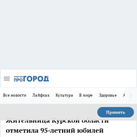
Все новости
Лайфхак
Культура
В мире
Здоровье
Авто
Принять
Жительница Курской области
отметила 95-летний юбилей