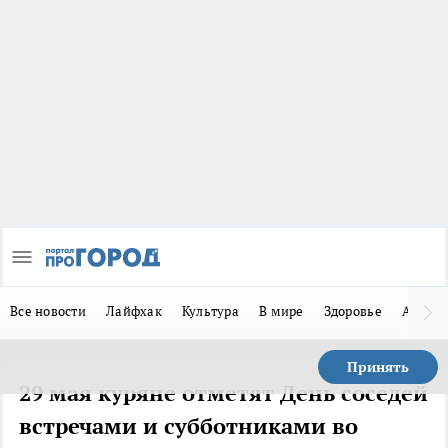
Все новости
Лайфхак
Культура
В мире
Здоровье
Авто
Принять
29 мая куряне отметят День соседей
встречами и субботниками во