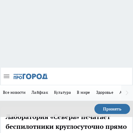
Все новости
Лайфхак
Культура
В мире
Здоровье
Авто
Принять
Лаборатория «Севера» печатает
беспилотники круглосуточно прямо