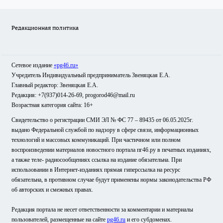
Редакционная политика
Сетевое издание
«pg46.ru»
Учредитель Индивидуальный предприниматель Звеняцкая Е.А.
Главный редактор: Звеняцкая Е.А.
Редакция: +7(937)014-26-69, progorod46@mail.ru
Возрастная категория сайта: 16+
Свидетельство о регистрации СМИ ЭЛ № ФС 77 – 89435 от 06.05.2025г.
выдано Федеральной службой по надзору в сфере связи, информационных
технологий и массовых коммуникаций. При частичном или полном
воспроизведении материалов новостного портала пг46.ру в печатных изданиях,
а также теле- радиосообщениях ссылка на издание обязательна. При
использовании в Интернет-изданиях прямая гиперссылка на ресурс
обязательна, в противном случае будут применены нормы законодательства РФ
об авторских и смежных правах.
Редакция портала не несет ответственности за комментарии и материалы
пользователей, размещенные на сайте
pg46.ru
и его субдоменах.