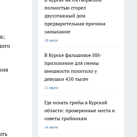
полностью сгорел
двухэтажный дом
предварительная причина
замыкание
в;
10 июля
дого
В Курске фальшивое ИИ-
приложение для смены
вия
внешности похитило у
девушки 450 тысяч
11 июля
Где искать грибы в Курской
области: проверенные места и
советы грибникам
14 июля
ыть