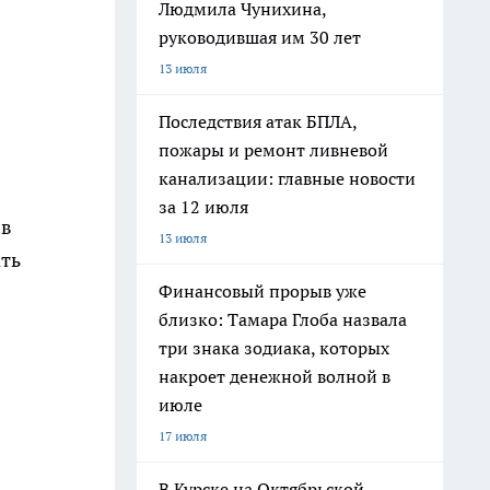
Людмила Чунихина,
руководившая им 30 лет
13 июля
Последствия атак БПЛА,
пожары и ремонт ливневой
канализации: главные новости
за 12 июля
 в
13 июля
ать
Финансовый прорыв уже
близко: Тамара Глоба назвала
три знака зодиака, которых
накроет денежной волной в
июле
17 июля
В Курске на Октябрьской