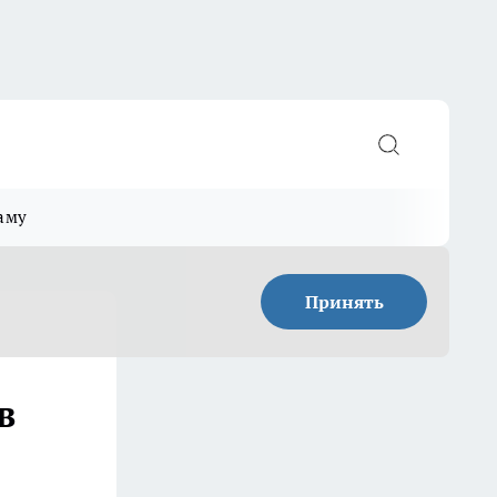
аму
Принять
в