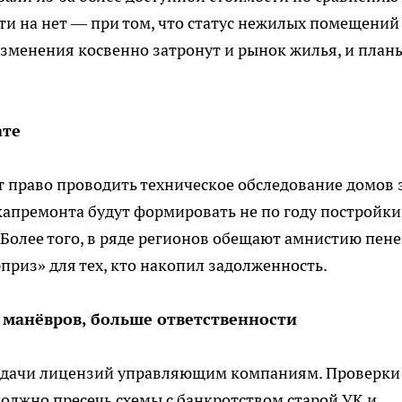
ти на нет — при том, что статус нежилых помещений
изменения косвенно затронут и рынок жилья, и план
ате
т право проводить техническое обследование домов 
 капремонта будут формировать не по году постройки,
 Более того, в ряде регионов обещают амнистию пене
риз» для тех, кто накопил задолженность.
 манёвров, больше ответственности
ыдачи лицензий управляющим компаниям. Проверки
должно пресечь схемы с банкротством старой УК и