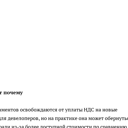
т почему
таментов освобождаются от уплаты НДС на новые
 для девелоперов, но на практике она может обернуть
али из‑за более доступной стоимости по сравнению 