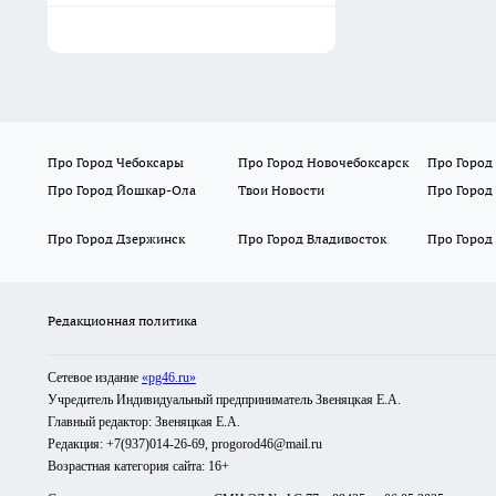
Про Город Чебоксары
Про Город Новочебоксарск
Про Город
Про Город Йошкар-Ола
Твои Новости
Про Город
Про Город Дзержинск
Про Город Владивосток
Про Город
Редакционная политика
Сетевое издание
«pg46.ru»
Учредитель Индивидуальный предприниматель Звеняцкая Е.А.
Главный редактор: Звеняцкая Е.А.
Редакция: +7(937)014-26-69, progorod46@mail.ru
Возрастная категория сайта: 16+