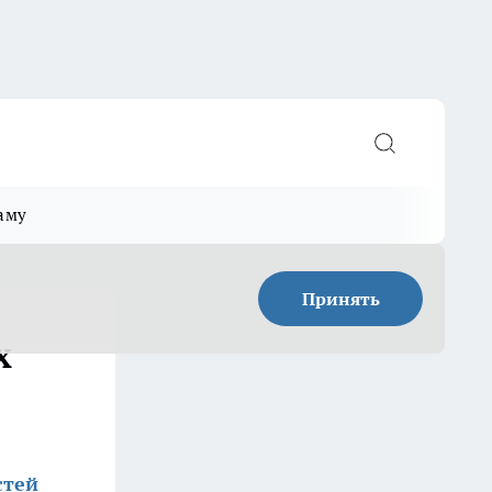
аму
Принять
х
стей