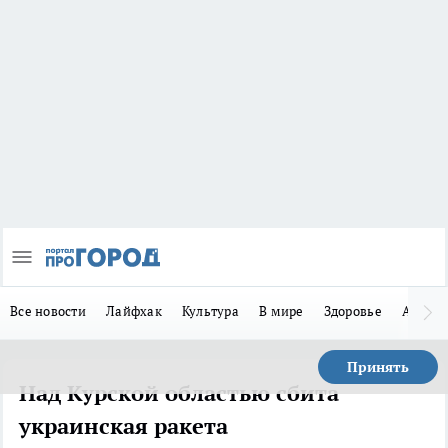
Все новости
Лайфхак
Культура
В мире
Здоровье
Авто
Принять
Над Курской областью сбита
украинская ракета