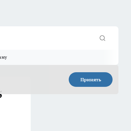
аму
Принять
5