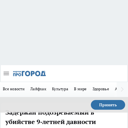
Все новости
Лайфхак
Культура
В мире
Здоровье
Авто
Принять
Задержан подозреваемый в
убийстве 9-летней давности