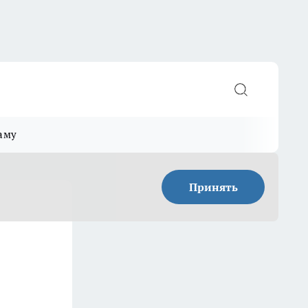
аму
Принять