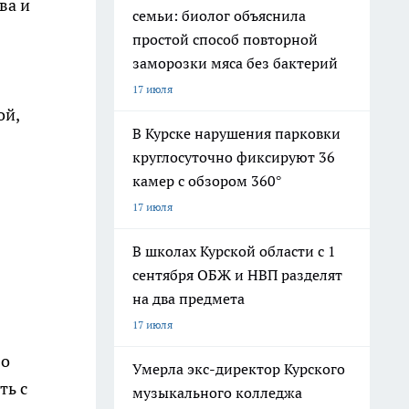
ва и
семьи: биолог объяснила
простой способ повторной
заморозки мяса без бактерий
17 июля
ой,
В Курске нарушения парковки
круглосуточно фиксируют 36
камер с обзором 360°
17 июля
В школах Курской области с 1
сентября ОБЖ и НВП разделят
на два предмета
17 июля
 о
Умерла экс-директор Курского
ть с
музыкального колледжа