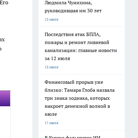
Его
Людмила Чунихина,
руководившая им 30 лет
13 июля
Последствия атак БПЛА,
ах
пожары и ремонт ливневой
о
канализации: главные новости
за 12 июля
13 июля
Финансовый прорыв уже
близко: Тамара Глоба назвала
три знака зодиака, которых
накроет денежной волной в
июле
17 июля
В Курске фальшивое ИИ-