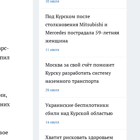
10 июля
Под Курском после
столкновения Mitsubishi и
Mercedes пострадала 59-летняя
женщина
арс-
11 июля
упил
Москва за свой счёт поможет
Курску разработать систему
наземного транспорта
29 июля
ии,
 них
Украинские беспилотники
сбили над Курской областью
14 июля
вое
Хватит рисковать здоровьем