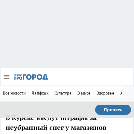
Все новости
Лайфхак
Культура
В мире
Здоровье
Авто
Принять
В Курске введут штрафы за
неубранный снег у магазинов