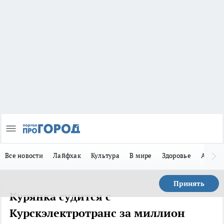
Все новости
Лайфхак
Культура
В мире
Здоровье
Авто
Принять
Курянка судится с
Курскэлектротранс за миллион