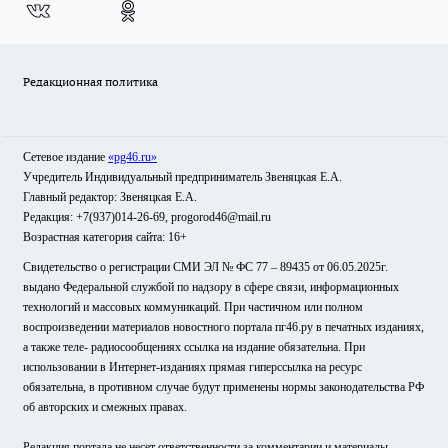
Редакционная политика
Сетевое издание
«pg46.ru»
Учредитель Индивидуальный предприниматель Звеняцкая Е.А.
Главный редактор: Звеняцкая Е.А.
Редакция: +7(937)014-26-69, progorod46@mail.ru
Возрастная категория сайта: 16+
Свидетельство о регистрации СМИ ЭЛ № ФС 77 – 89435 от 06.05.2025г.
выдано Федеральной службой по надзору в сфере связи, информационных
технологий и массовых коммуникаций. При частичном или полном
воспроизведении материалов новостного портала пг46.ру в печатных изданиях,
а также теле- радиосообщениях ссылка на издание обязательна. При
использовании в Интернет-изданиях прямая гиперссылка на ресурс
обязательна, в противном случае будут применены нормы законодательства РФ
об авторских и смежных правах.
Редакция портала не несет ответственности за комментарии и материалы