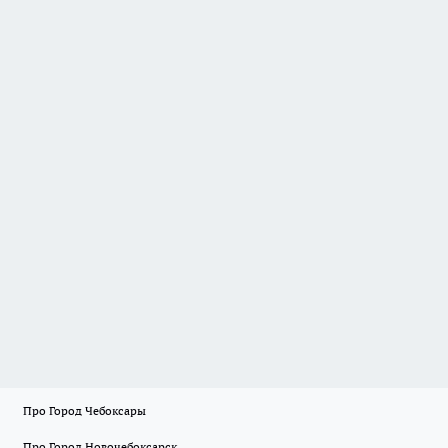
Про Город Чебоксары
Про Город Новочебоксарск