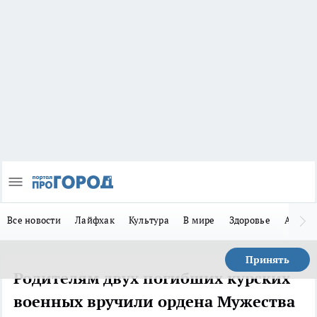
Все новости
Лайфхак
Культура
В мире
Здоровье
Авто
Принять
Родителям двух погибших курских
военных вручили ордена Мужества