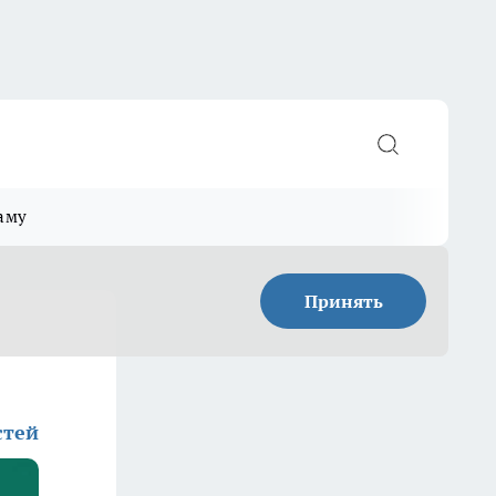
аму
Принять
стей